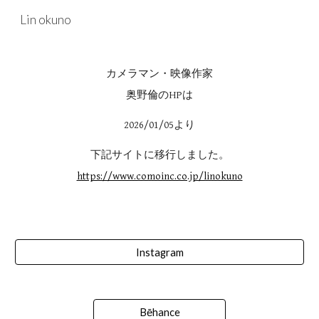
Lin okuno
Skip to main content
Skip to navigation
カメラマン・映像作家
奥野倫
の
HP
は
202
6
/
01
/05より
下記サイトに移行しました。
https://www.comoinc.co.jp/linokuno
Instagram
Bēhance