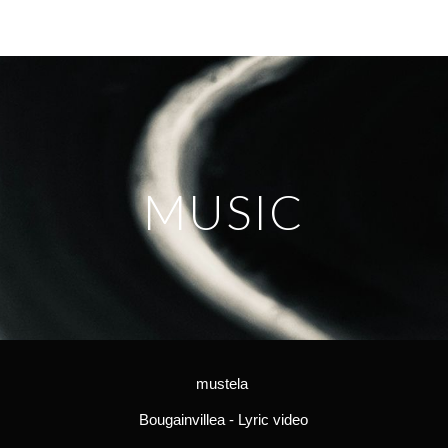
ip to main content
Skip to navigat
MUSIC
mustela
Bougainvillea - Lyric video